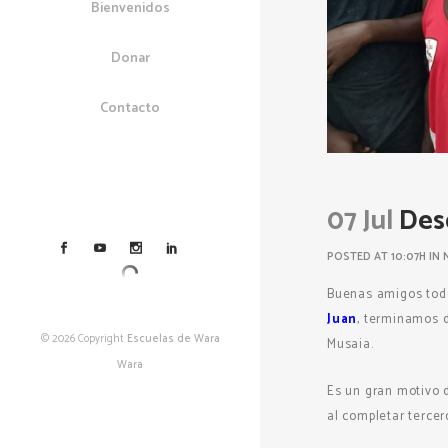
Bienvenidos
Donar
Contacto
07 Jul
Desd
POSTED AT 10:07H
IN
Buenas amigos todo
Juan
, terminamos d
© 2026 Copyright
Escuelas de Wara
Musaia.
Wara
Es un gran motivo 
al completar tercer