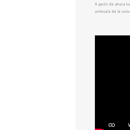
A partir de ahora t
antesala de la univ