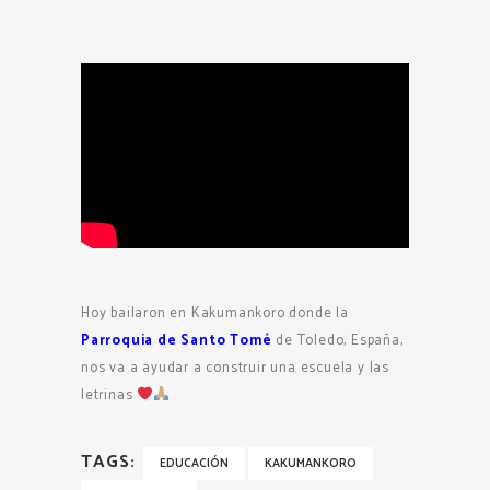
Hoy bailaron en Kakumankoro donde la
Parroquia de Santo Tomé
de Toledo, España,
nos va a ayudar a construir una escuela y las
letrinas
TAGS:
EDUCACIÓN
KAKUMANKORO