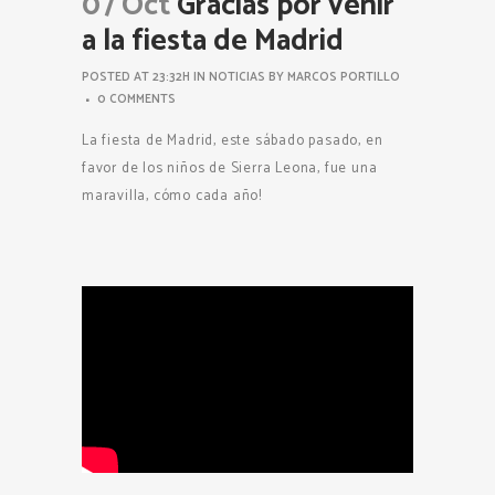
07 Oct
Gracias por venir
a la fiesta de Madrid
POSTED AT 23:32H
IN
NOTICIAS
BY
MARCOS PORTILLO
0 COMMENTS
La fiesta de Madrid, este sábado pasado, en
favor de los niños de Sierra Leona, fue una
maravilla, cómo cada año!