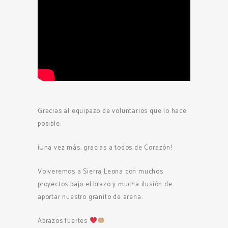
Gracias al equipazo de voluntarios que lo hace
posible.
¡Una vez más, gracias a todos de Corazón!
Volveremos a Sierra Leona con muchos
proyectos bajo el brazo y mucha ilusión de
aportar nuestro granito de arena.
Abrazos fuertes