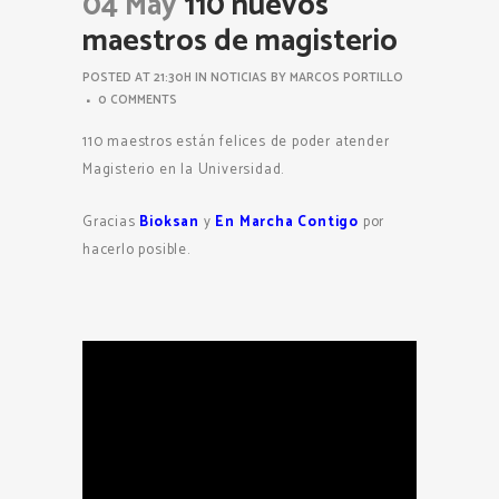
04 May
110 nuevos
maestros de magisterio
POSTED AT 21:30H
IN
NOTICIAS
BY
MARCOS PORTILLO
0 COMMENTS
110 maestros están felices de poder atender
Magisterio en la Universidad.
Gracias
Bioksan
y
En Marcha Contigo
por
hacerlo posible.